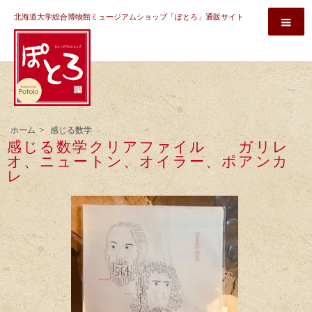
北海道大学総合博物館ミュージアムショップ「ぽとろ」通販サイト
ホーム
>
感じる数学
感じる数学クリアファイル ガリレ
オ、ニュートン、オイラー、ポアンカ
レ