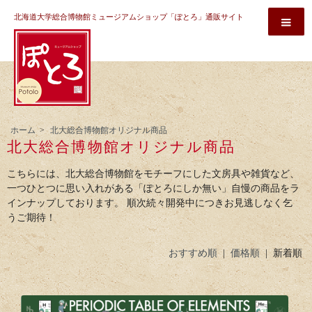
北海道大学総合博物館ミュージアムショップ「ぽとろ」通販サイト
ホーム
>
北大総合博物館オリジナル商品
北大総合博物館オリジナル商品
こちらには、北大総合博物館をモチーフにした文房具や雑貨など、
一つひとつに思い入れがある「ぽとろにしか無い」自慢の商品をラ
インナップしております。 順次続々開発中につきお見逃しなく乞
うご期待！
おすすめ順
|
価格順
| 新着順